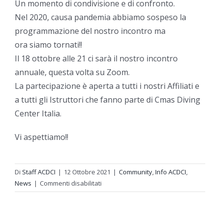
Un momento di condivisione e di confronto.
Nel 2020, causa pandemia abbiamo sospeso la
programmazione del nostro incontro ma
ora siamo tornati!!
Il 18 ottobre alle 21 ci sarà il nostro incontro
annuale, questa volta su Zoom.
La partecipazione è aperta a tutti i nostri Affiliati e
a tutti gli Istruttori che fanno parte di Cmas Diving
Center Italia.
Vi aspettiamo!!
Di
Staff ACDCI
|
12 Ottobre 2021
|
Community
,
Info ACDCI
,
su
News
|
Commenti disabilitati
Incontro
del
18