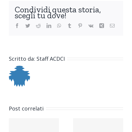
ottobre
Condividi questa storia,
scegli tu dove!
Facebook
Twitter
Reddit
LinkedIn
WhatsApp
Tumblr
Pinterest
Vk
Xing
Email
Scritto da:
Staff ACDCI
Post correlati
AFARE
Corso di