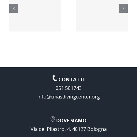
INSEGNA
Formazione
AD
ONE”
Istruttori
INSEGNA
2021
o
CONTATTI
051 501743
info@cmasdivingcenter.org
DOVE SIAMO
Via del Pilastro, 4, 40127 Bologna