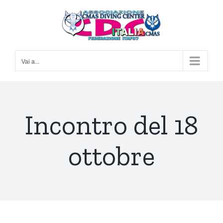
Salta
al
contenuto
Vai a...
Incontro del 18
ottobre