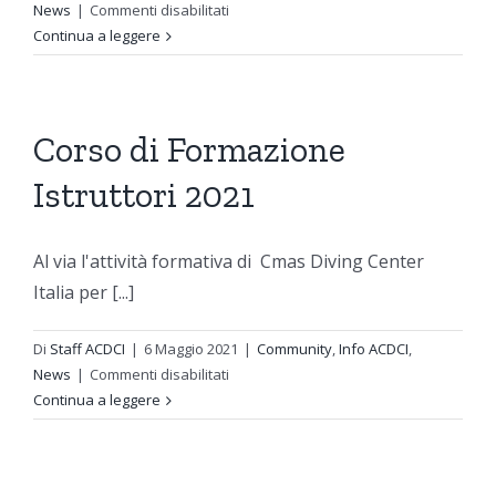
su
News
|
Commenti disabilitati
dietro
Incontro
Continua a leggere
l’obiet
del
18
ottobre
Corso di Formazione
Istruttori 2021
Al via l'attività formativa di Cmas Diving Center
Italia per [...]
Di
Staff ACDCI
|
6 Maggio 2021
|
Community
,
Info ACDCI
,
su
News
|
Commenti disabilitati
Corso
Continua a leggere
di
Formazione
Istruttori