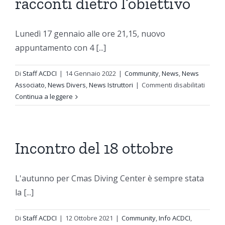
racconti dietro l’obiettivo
Lunedì 17 gennaio alle ore 21,15, nuovo
appuntamento con 4 [...]
Di
Staff ACDCI
|
14 Gennaio 2022
|
Community
,
News
,
News
su
Associato
,
News Divers
,
News Istruttori
|
Commenti disabilitati
4
Continua a leggere
AMICI
AL
MAR-
17/01
Incontro del 18 ottobre
“FOTO
IN
IMMER
L'autunno per Cmas Diving Center è sempre stata
-
la [...]
Sogni
e
Di
Staff ACDCI
|
12 Ottobre 2021
|
Community
,
Info ACDCI
,
raccon