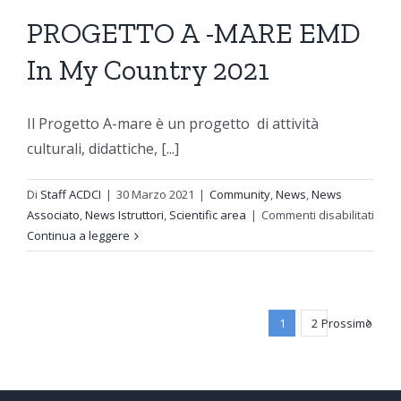
PROGETTO A -MARE EMD
In My Country 2021
Il Progetto A-mare è un progetto di attività
culturali, didattiche, [...]
Di
Staff ACDCI
|
30 Marzo 2021
|
Community
,
News
,
News
su
Associato
,
News Istruttori
,
Scientific area
|
Commenti disabilitati
PRO
Continua a leggere
A
-
MAR
EMD
1
2
Prossimo
In
My
Coun
2021