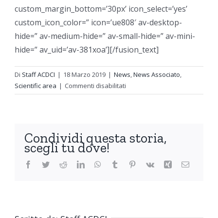
custom_margin_bottom=’30px’ icon_select=’yes’
custom_icon_color=” icon=’ue808′ av-desktop-
hide=” av-medium-hide=” av-small-hide=” av-mini-
hide=” av_uid=’av-381xoa’][/fusion_text]
Di
Staff ACDCI
|
18 Marzo 2019
|
News
,
News Associato
,
su
Scientific area
|
Commenti disabilitati
ARCHEOLOGIA
SUBACQUEA
–
CORSO
Condividi questa storia,
e
scegli tu dove!
WORKSHOP
CDC
Facebook
Twitter
Reddit
LinkedIn
WhatsApp
Tumblr
Pinterest
Vk
Xing
Email
ITALIA
2019