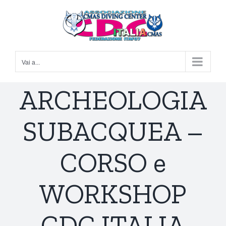
Salta
al
contenuto
Vai a...
ARCHEOLOGIA
SUBACQUEA –
CORSO e
WORKSHOP
CDC ITALIA