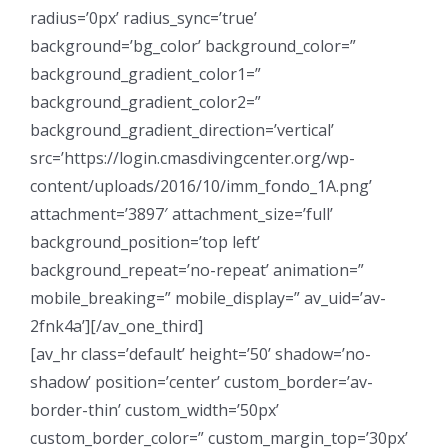
radius=’0px’ radius_sync=’true’
background=’bg_color’ background_color=”
background_gradient_color1=”
background_gradient_color2=”
background_gradient_direction=’vertical’
src=’https://login.cmasdivingcenter.org/wp-
content/uploads/2016/10/imm_fondo_1A.png’
attachment=’3897′ attachment_size=’full’
background_position=’top left’
background_repeat=’no-repeat’ animation=”
mobile_breaking=” mobile_display=” av_uid=’av-
2fnk4a’][/av_one_third]
[av_hr class=’default’ height=’50’ shadow=’no-
shadow’ position=’center’ custom_border=’av-
border-thin’ custom_width=’50px’
custom_border_color=” custom_margin_top=’30px’