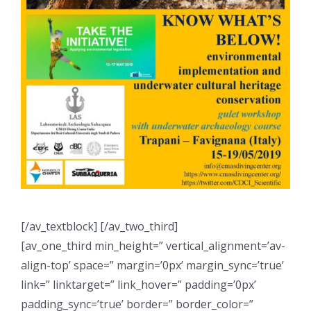
[/av_textblock] [/av_two_third]
[av_one_third min_height=” vertical_alignment=’av-
align-top’ space=” margin=’0px’ margin_sync=’true’
link=” linktarget=” link_hover=” padding=’0px’
padding_sync=’true’ border=” border_color=”